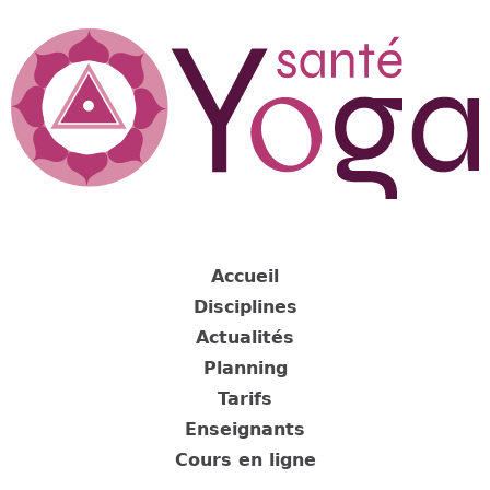
Jump
to
navigation
Back
to
Accueil
top
Disciplines
Actualités
Planning
Tarifs
Enseignants
Cours en ligne