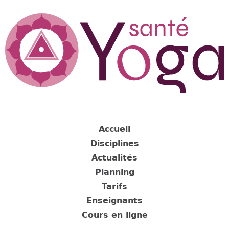
Jump
to
navigation
Back
to
Accueil
top
Disciplines
Actualités
Planning
Tarifs
Enseignants
Cours en ligne