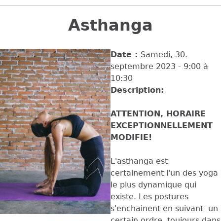
Back
to
Asthanga
top
Date :
Samedi, 30.
septembre 2023 -
9:00
à
10:30
Description:
ATTENTION, HORAIRE
EXCEPTIONNELLEMENT
MODIFIE!
L'asthanga est
certainement l'un des yoga
le plus dynamique qui
existe. Les postures
s'enchainent en suivant un
certain ordre, toujours dans