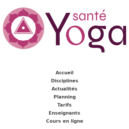
Jump
to
navigation
Back
to
Accueil
top
Disciplines
Actualités
Planning
Tarifs
Enseignants
Cours en ligne