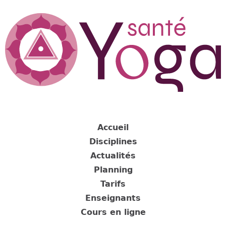
Jump
to
navigation
Back
to
Accueil
top
Disciplines
Actualités
Planning
Tarifs
Enseignants
Cours en ligne