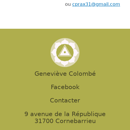
ou
cprax31@gmail.com
Geneviève Colombé
Facebook
Contacter
9 avenue de la République
31700 Cornebarrieu