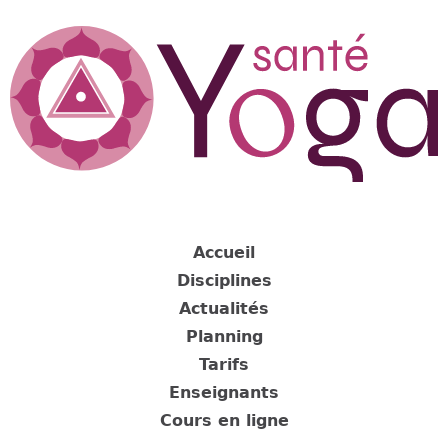
Jump
to
navigation
Back
to
Accueil
top
Disciplines
Actualités
Planning
Tarifs
Enseignants
Cours en ligne