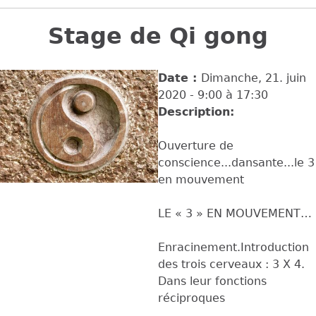
Back
to
Stage de Qi gong
top
Date :
Dimanche, 21. juin
2020 -
9:00
à
17:30
Description:
Ouverture de
conscience...dansante...le 3
en mouvement
LE « 3 » EN MOUVEMENT…
Enracinement.Introduction
des trois cerveaux : 3 X 4.
Dans leur fonctions
réciproques