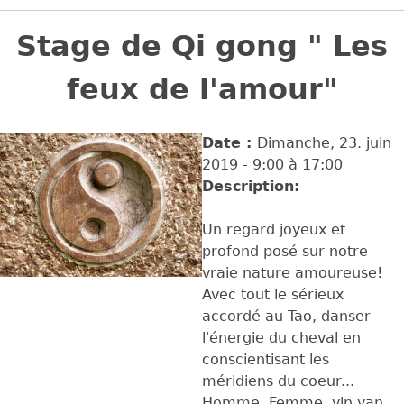
Back
to
Stage de Qi gong " Les
top
feux de l'amour"
Date :
Dimanche, 23. juin
2019 -
9:00
à
17:00
Description:
Un regard joyeux et
profond posé sur notre
vraie nature amoureuse!
Avec tout le sérieux
accordé au Tao, danser
l'énergie du cheval en
conscientisant les
méridiens du coeur...
Homme, Femme, yin yan ,