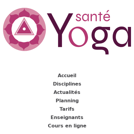
Jump
to
navigation
Back
to
Accueil
top
Disciplines
Actualités
Planning
Tarifs
Enseignants
Cours en ligne