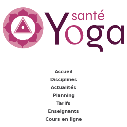
Jump
to
navigation
Back
to
Accueil
top
Disciplines
Actualités
Planning
Tarifs
Enseignants
Cours en ligne