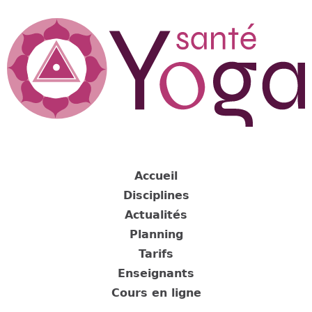
Jump
to
navigation
Back
to
Accueil
top
Disciplines
Actualités
Planning
Tarifs
Enseignants
Cours en ligne