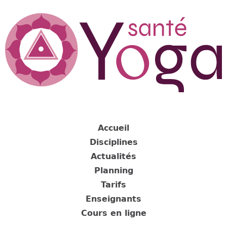
Jump
to
navigation
Back
to
Accueil
top
Disciplines
Actualités
Planning
Tarifs
Enseignants
Cours en ligne