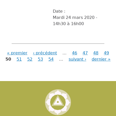
Date :
Mardi 24 mars 2020 -
14h30
à
16h00
« premier
‹ précédent
…
46
47
48
49
Pages
50
51
52
53
54
…
suivant ›
dernier »