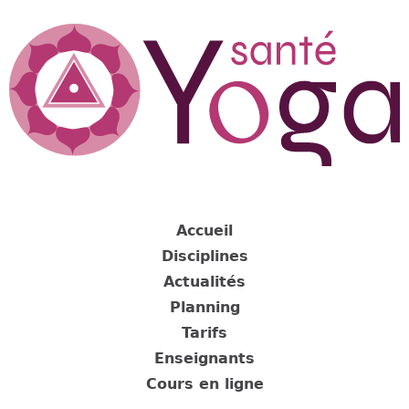
Jump
to
navigation
Back
to
Accueil
top
Disciplines
Actualités
Planning
Tarifs
Enseignants
Cours en ligne