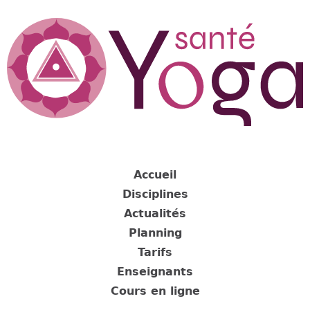
Jump
to
navigation
Back
to
Accueil
top
Disciplines
Actualités
Planning
Tarifs
Enseignants
Cours en ligne