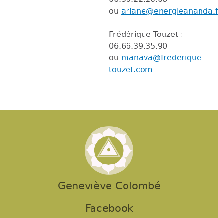
ou
ariane@energieananda.f
Frédérique Touzet :
06.66.39.35.90
ou
manava@frederique-
touzet.com
Geneviève Colombé
Facebook