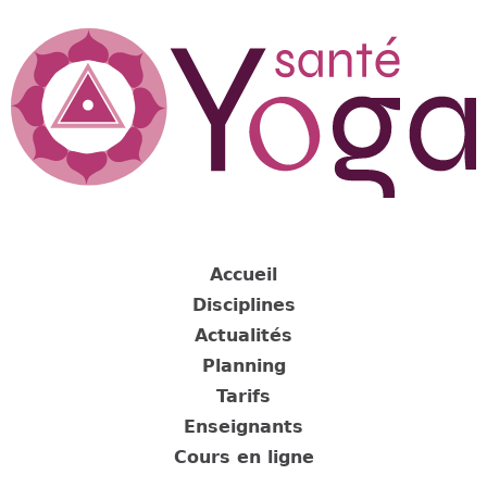
Jump
to
navigation
Back
to
Accueil
top
Disciplines
Actualités
Planning
Tarifs
Enseignants
Cours en ligne