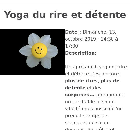
Back
to
Yoga du rire et détente
top
Date :
Dimanche, 13.
octobre 2019 -
14:30
à
17:00
Description:
Un après-midi yoga du rire
et détente c'est encore
plus de rires
,
plus de
détente
et des
surprises...
un moment
où l'on fait le plein de
vitalité mais aussi où l'on
prend le temps de
s'occuper de soi en
douceur
.Bien être et