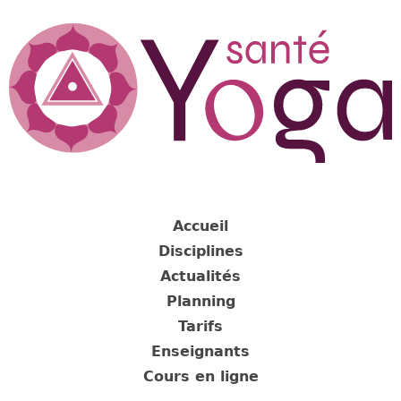
Jump
to
navigation
Back
to
Accueil
top
Disciplines
Actualités
Planning
Tarifs
Enseignants
Cours en ligne