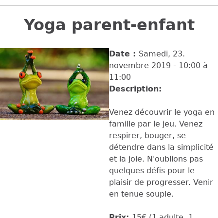
Back
to
Yoga parent-enfant
top
Date :
Samedi, 23.
novembre 2019 -
10:00
à
11:00
Description:
Venez découvrir le yoga en
famille par le jeu. Venez
respirer, bouger, se
détendre dans la simplicité
et la joie. N'oublions pas
quelques défis pour le
plaisir de progresser. Venir
en tenue souple.
Prix:
15€ (1 adulte, 1